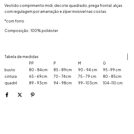
Vestido comprimento midi, decote quadrado, prega frontal, alças
com regulagem por amarração e zíper invisivel nas costas.
*com forro
Composição : 100% poliéster
Tabela de medidas
PP
P
M
G
busto
80 - 84cm
85 - 89cm
90 - 94 cm
95 -99 cm
cintura
65 - 69cm
70 - 74cm
75 - 79 cm
80 - 85cm
quadril
89 - 93cm
94 - 98cm
99- 103cm
104-110 cm