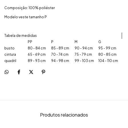
Composição: 100% poliéster
Modelo veste tamanho P
Tabela de medidas
PP
P
M
G
busto
80 - 84 cm
85 - 89 cm
90 - 94 cm
95 - 99 cm
cintura
65 - 69 cm
70 - 74 cm
75 - 79 cm
80 - 85 cm
quadril
89 - 93 cm
94 - 98 cm
99 - 103 cm
104 - 110 cm
Produtos relacionados