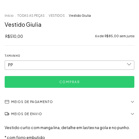
Início
.
TODAS AS PEÇAS
.
VESTIDOS
.
Vestido Giulia
Vestido Giulia
R$510,00
6
x de
R$85,00
sem juros
TAMANHO
MEIOS DE PAGAMENTO
MEIOS DE ENVIO
Vestido curto com manga lina, detalhe em lastex na gola e no punho.
* com forro embutido