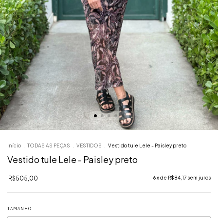
Início
.
TODAS AS PEÇAS
.
VESTIDOS
.
Vestido tule Lele - Paisley preto
Vestido tule Lele - Paisley preto
R$505,00
6
x de
R$84,17
sem juros
TAMANHO