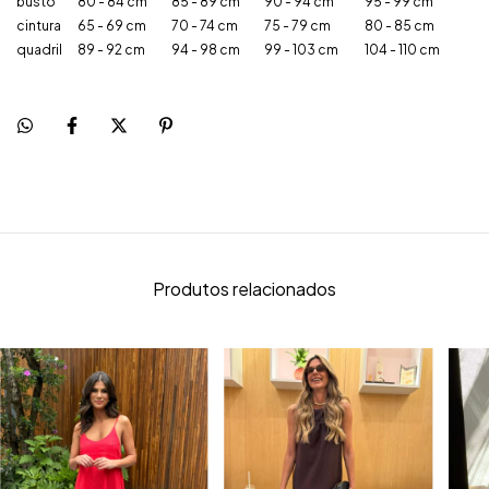
busto
80 - 84 cm
85 - 89 cm
90 - 94 cm
95 - 99 cm
cintura
65 - 69 cm
70 - 74 cm
75 - 79 cm
80 - 85 cm
quadril
89 - 92 cm
94 - 98 cm
99 - 103 cm
104 - 110 cm
Produtos relacionados