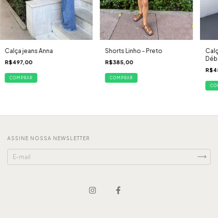
Calça jeans Anna
Shorts Linho - Preto
Calç
Débo
R$497,00
R$385,00
R$4
COMPRAR
COMPRAR
CO
ASSINE NOSSA NEWSLETTER