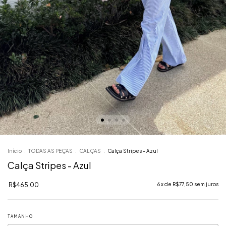
Início
.
TODAS AS PEÇAS
.
CALÇAS
.
Calça Stripes - Azul
Calça Stripes - Azul
R$465,00
6
x de
R$77,50
sem juros
TAMANHO