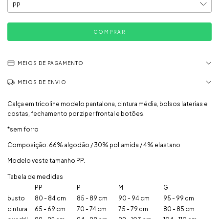
MEIOS DE PAGAMENTO
MEIOS DE ENVIO
Calça em tricoline modelo pantalona, cintura média, bolsos laterias e
costas, fechamento por ziper frontal e botões.
*sem forro
Composição: 66% algodão / 30% poliamida / 4% elastano
Modelo veste tamanho PP.
Tabela de medidas
PP
P
M
G
busto
80 - 84 cm
85 - 89 cm
90 - 94 cm
95 - 99 cm
cintura
65 - 69 cm
70 - 74 cm
75 - 79 cm
80 - 85 cm