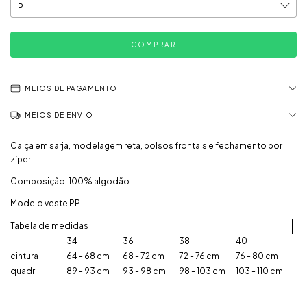
MEIOS DE PAGAMENTO
MEIOS DE ENVIO
Calça em sarja, modelagem reta, bolsos frontais e fechamento por
zíper.
Composição: 100% algodão.
Modelo veste PP.
Tabela de medidas
34
36
38
40
cintura
64 - 68 cm
68 - 72 cm
72 - 76 cm
76 - 80 cm
quadril
89 - 93 cm
93 - 98 cm
98 - 103 cm
103 - 110 cm