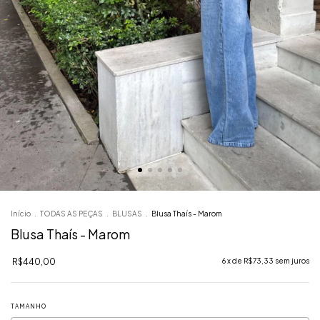
Início
.
TODAS AS PEÇAS
.
BLUSAS
.
Blusa Thaís - Marom
Blusa Thaís - Marom
R$440,00
6
x de
R$73,33
sem juros
TAMANHO