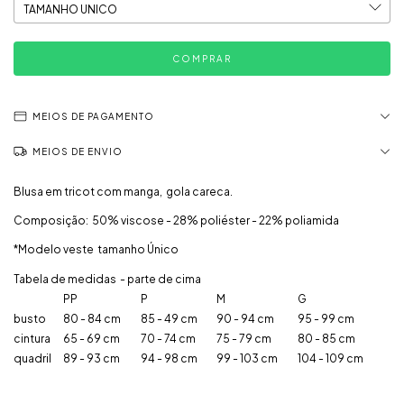
MEIOS DE PAGAMENTO
MEIOS DE ENVIO
Blusa em tricot com manga, gola careca.
Composição: 50% viscose - 28% poliéster - 22% poliamida
*Modelo veste tamanho Único
Tabela de medidas - parte de cima
PP
P
M
G
busto
80 - 84 cm
85 - 49 cm
90 - 94 cm
95 - 99 cm
cintura
65 - 69 cm
70 - 74 cm
75 - 79 cm
80 - 85 cm
quadril
89 - 93 cm
94 - 98 cm
99 - 103 cm
104 - 109 cm