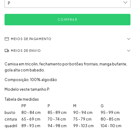
MEIOS DE PAGAMENTO
MEIOS DE ENVIO
Camisa em tricolin, fechamento por botões frontais, manga bufante,
gola alta com babado.
Composição: 100% algodão
Modelo veste tamanho P.
Tabela de medidas
PP
P
M
G
busto
80 - 84 cm
85 - 89 cm
90 - 94 cm
95 - 99 cm
cintura
65 - 69 cm
70 - 74 cm
75 - 79 cm
80 - 85 cm
quadril
89 - 93 cm
94 - 98 cm
99 - 103 cm
104 - 110 cm