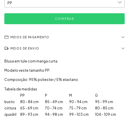
MEIOS DE PAGAMENTO
MEIOS DE ENVIO
Blusa em tule com manga curta.
Modelo veste tamanho PP.
Composição: 95% poliester / 5% elastano
Tabela de medidas
PP
P
M
G
busto
80 - 84 cm
85 - 49 cm
90 - 94 cm
95 - 99 cm
cintura
65 - 69 cm
70 - 74 cm
75 - 79 cm
80 - 85 cm
quadril
89 - 93 cm
94 - 98 cm
99 - 103 cm
104 - 109 cm