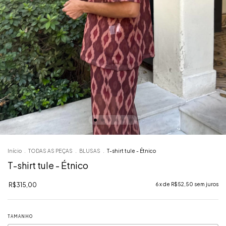
Início
.
TODAS AS PEÇAS
.
BLUSAS
.
T-shirt tule - Étnico
T-shirt tule - Étnico
R$315,00
6
x de
R$52,50
sem juros
TAMANHO