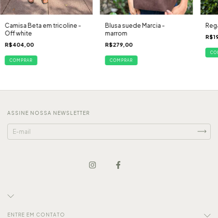
Camisa Beta em tricoline -
Blusa suede Marcia -
Rega
Off white
marrom
R$1
R$404,00
R$279,00
CO
COMPRAR
COMPRAR
ASSINE NOSSA NEWSLETTER
ENTRE EM CONTATO