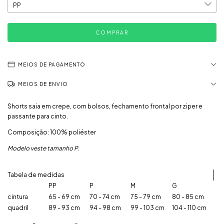
MEIOS DE PAGAMENTO
MEIOS DE ENVIO
Shorts saia em crepe, com bolsos, fechamento frontal por ziper e
passante para cinto.
Composição: 100% poliéster
Modelo veste tamanho P.
Tabela de medidas
PP
P
M
G
cintura
65 - 69 cm
70 - 74 cm
75 - 79 cm
80 - 85 cm
quadril
89 - 93 cm
94 - 98 cm
99 - 103 cm
104 - 110 cm