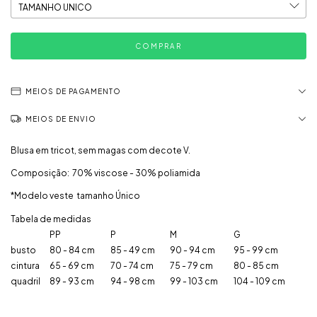
MEIOS DE PAGAMENTO
MEIOS DE ENVIO
Blusa em tricot, sem magas com decote V.
Composição: 70% viscose - 30% poliamida
*Modelo veste tamanho Único
Tabela de medidas
PP
P
M
G
busto
80 - 84 cm
85 - 49 cm
90 - 94 cm
95 - 99 cm
cintura
65 - 69 cm
70 - 74 cm
75 - 79 cm
80 - 85 cm
quadril
89 - 93 cm
94 - 98 cm
99 - 103 cm
104 - 109 cm