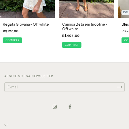
15
%
Regata Giovana - Off white
Camisa Beta em tricoline -
Blus
Off white
R$197,00
R$3
R$404,00
COMPRAR
CO
COMPRAR
ASSINE NOSSA NEWSLETTER