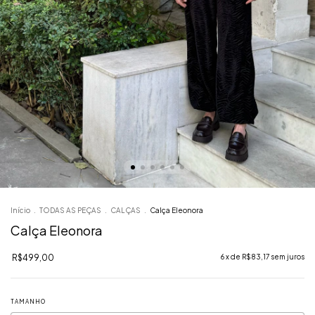
Início
.
TODAS AS PEÇAS
.
CALÇAS
.
Calça Eleonora
Calça Eleonora
R$499,00
6
x de
R$83,17
sem juros
TAMANHO