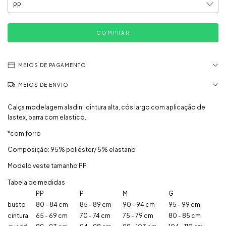
MEIOS DE PAGAMENTO
MEIOS DE ENVIO
Calça modelagem aladin , cintura alta, cós largo com aplicação de
lastex, barra com elastico.
*com forro
Composição: 95% poliéster/ 5% elastano
Modelo veste tamanho PP.
Tabela de medidas
PP
P
M
G
busto
80 - 84 cm
85 - 89 cm
90 - 94 cm
95 - 99 cm
cintura
65 - 69 cm
70 - 74 cm
75 - 79 cm
80 - 85 cm