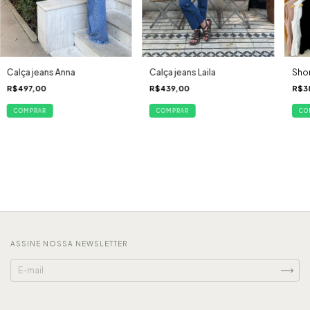
Calça jeans Anna
Calça jeans Laila
Shor
R$497,00
R$439,00
R$3
COMPRAR
COMPRAR
CO
ASSINE NOSSA NEWSLETTER