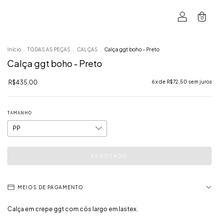
0
Início
.
TODAS AS PEÇAS
.
CALÇAS
.
Calça ggt boho - Preto
Calça ggt boho - Preto
R$435,00
6
x de
R$72,50
sem juros
TAMANHO
MEIOS DE PAGAMENTO
Calça em crepe ggt com cós largo em lastex.