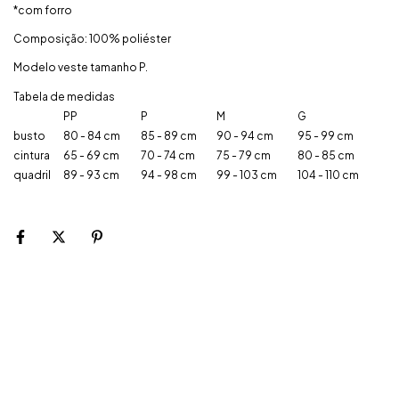
*com forro
Composição: 100% poliéster
Modelo veste tamanho P.
Tabela de medidas
PP
P
M
G
busto
80 - 84 cm
85 - 89 cm
90 - 94 cm
95 - 99 cm
cintura
65 - 69 cm
70 - 74 cm
75 - 79 cm
80 - 85 cm
quadril
89 - 93 cm
94 - 98 cm
99 - 103 cm
104 - 110 cm