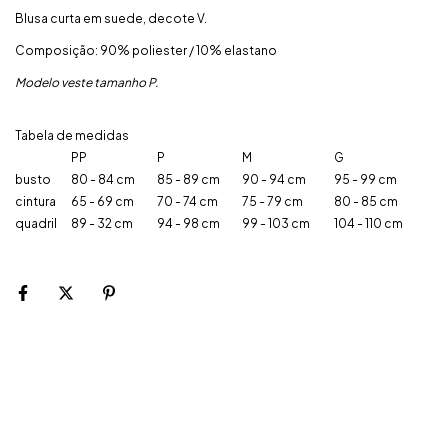
Blusa curta em suede, decote V.
Composição: 90% poliester / 10% elastano
Modelo veste tamanho P.
Tabela de medidas
PP
P
M
G
busto
80 - 84 cm
85 - 89 cm
90 - 94 cm
95 - 99 cm
cintura
65 - 69 cm
70 - 74 cm
75 - 79 cm
80 - 85 cm
quadril
89 - 32 cm
94 - 98 cm
99 - 103 cm
104 - 110 cm